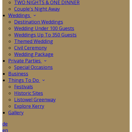
TWO NIGHTS & ONE DINNER
Couple's Night Away
Weddings
Destination Weddings
Wedding Under 100 Guests
Weddings Up To 350 Guests
Themed Wedding
Civil Ceremony
Wedding Package
Private Parties
Special Occasions
Business
Things To Do
Festivals
Historic Sites
Listowel Greenway
Explore Kerry
Gallery
de
en