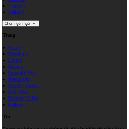
Français
Italiano
Chọn ngôn ngữ
Trang
Home
Vouchers
Dining
Rooms
Special Offers
Weddings
Private Parties
Business
Things To Do
Gallery
Tin
Tham gia bản tin của chúng tôi để cập nhật tin tức và ưu