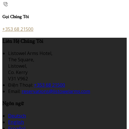
Gọi Chúng Tôi
+353 68 21500
Liên Hệ Chúng Tôi
Listowel Arms Hotel,
The Square,
Listowel,
Co. Kerry
V31 V962
Điện Thoại
:
+353 68 21500
Email:
reservations@listowelarms.com
Ngôn ngữ
Deutsch
English
Español