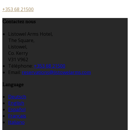
+353 68 21500
Contactez nous
Listowel Arms Hotel,
The Square,
Listowel,
Co. Kerry
V31 V962
Téléphone
:
+353 68 21500
Email:
reservations@listowelarms.com
Language
Deutsch
English
Español
Français
Italiano