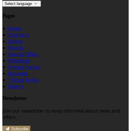
Select language
Pages
Home
Vouchers
Dining
Rooms
Special Offers
Weddings
Private Parties
Business
Things To Do
Gallery
Newsletter
Join our newsletter to keep informed about news and
offers.
Subscribe